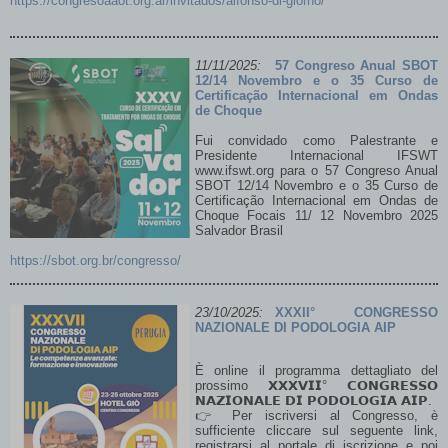
https://congresoaaot.org.ar/invitados/alfonso-di-giorno/
XXXIV Curso de Certificação em Tratamento
por Ondas de Choque
11/11/2025:
57 Congreso Anual SBOT
12/14 Novembro e o 35 Curso de
Certificação Internacional em Ondas
de Choque
Fui convidado como Palestrante e
Presidente Internacional IFSWT
www.ifswt.org para o 57 Congreso Anual
SBOT 12/14 Novembro e o 35 Curso de
Certificação Internacional em Ondas de
Choque Focais 11/ 12 Novembro 2025
Salvador Brasil
06 e 07 de Junho - São Paulo/SP | Hotel
Pestana
https://sbot.org.br/congresso/
XXXIV Curso de Certificação em Tratamento
por Ondas de Choque
23/10/2025:
XXXII° CONGRESSO
NAZIONALE DI PODOLOGIA AIP
Leggi tutto...
ASPETTI PSICOLOGICI PRE E POST
È online il programma dettagliato del
prossimo 𝗫𝗫𝗫𝗩𝗜𝗜° 𝗖𝗢𝗡𝗚𝗥𝗘𝗦𝗦𝗢
OPERATORI CORRELATI ALLA CHIRURGIA
𝗡𝗔𝗭𝗜𝗢𝗡𝗔𝗟𝗘 𝗗𝗜 𝗣𝗢𝗗𝗢𝗟𝗢𝗚𝗜𝗔 𝗔𝗜𝗣.
PLASTICA RICOSTRUTIVA ED ESTETICA
👉 Per iscriversi al Congresso, è
sufficiente cliccare sul seguente link,
registrarsi al portale di iscrizione e poi