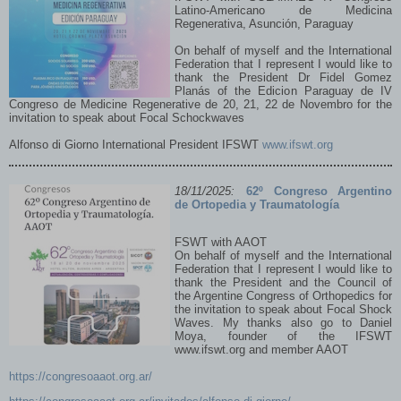
Latino-Americano de Medicina
Treatment
Regenerativa, Asunción, Paraguay
On behalf of myself and the International
Federation that I represent I would like to
thank the President Dr Fidel Gomez
Planás of the Edicion Paraguay de IV
Congreso de Medicine Regenerative de 20, 21, 22 de Novembro for the
invitation to speak about Focal Schockwaves
Alfonso di Giorno International President IFSWT
www.ifswt.org
18/11/2025:
62º Congreso Argentino
de Ortopedia y Traumatología
FSWT with AAOT
On behalf of myself and the International
Federation that I represent I would like to
thank the President and the Council of
the Argentine Congress of Orthopedics for
the invitation to speak about Focal Shock
Waves. My thanks also go to Daniel
Moya, founder of the IFSWT
www.ifswt.org and member AAOT
https://congresoaaot.org.ar/
Leggi tutto...