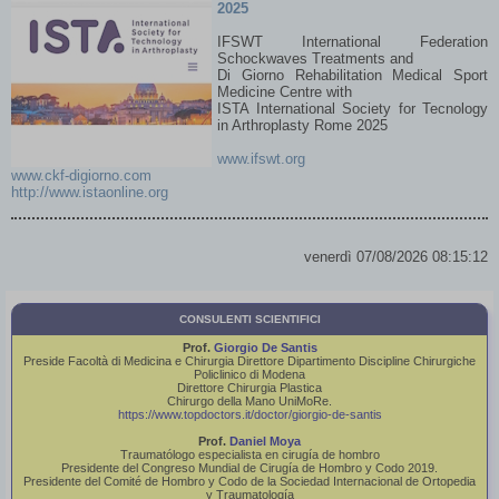
2025
Orthopedics and Traumatology: It is Time to
IFSWT International Federation
Set the Record Straight
Schockwaves Treatments and
Scientific Evidence
Di Giorno Rehabilitation Medical Sport
Medicine Centre with
of Shock Waves in
ISTA International Society for Tecnology
Orthopedics and
in Arthroplasty Rome 2025
Traumatology: It is
Time to Set the
www.ifswt.org
Record Straight
www.ckf-digiorno.com
http://www.istaonline.org
Daniel Moya M.D, Sun
Wei M.D., Claudio
Simplicio M.D.,
venerdì 07/08/2026 08:15:12
Leonardo Guiloff M.D.,
Park Kwangsun M.D.,
Alfonso Di Giorno
CONSULENTI SCIENTIFICI
M.D., Osvaldo Valle
Prof.
Giorgio De Santis
M.D., Josep Pous
Preside Facoltà di Medicina e Chirurgia Direttore Dipartimento Discipline Chirurgiche
M.D., Ram Chidambaram M.D., Edson Serrano
Policlinico di Modena
Direttore Chirurgia Plastica
M.D., Víctor Burgos Elía M.D., Paul Terán M.D.,
Chirurgo della Mano UniMoRe.
Laura Tutte M.D., Fidel Gómez M.D., Paul Patiño
https://www.topdoctors.it/doctor/giorgio-de-santis
M.D., Germán Solano M.D., Jannety Berty
Prof.
Daniel Moya
Tejedas M.D., Sergio Ajsiv M.D., Graciela Moya
Traumatólogo especialista en cirugía de hombro
Presidente del Congreso Mundial de Cirugía de Hombro y Codo 2019.​
M.D. Phd.
Presidente del Comité de Hombro y Codo de la Sociedad Internacional de Ortopedia
Leggi tutto...
y Traumatología