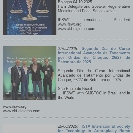
Bologna 04 10 2025
I am Delegate and Speaker Regenerative
Medicine and Focal Schockwaves
IFSWT International President
www.ifswt.org
www.ckf-digiorno.com
27/09/2025:
Segundo Dia do Curso
International Avançado de Tratamento
por Ondas de Choque, 26/27 de
Setembro de 2025
Segundo Dia do Curso International
Avançado de Tratamento por Ondas de
Choque, 26/27 de Setembro de 2025
São Paulo do Brasil
... IFSWT with SMBTOC in Brasil and in
the World
www.ifswt.org
www.ckf-digiorno.com
Leggi tutto...
25/08/2025:
ISTA International Society
for Tecnology in Arthroplasty Rome
Scientific Evidence of Shock Waves in