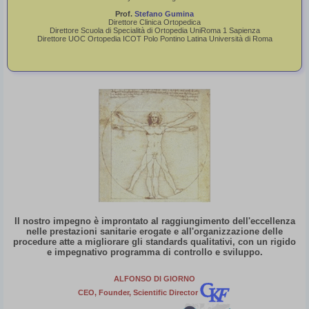
Prof.
Stefano Gumina
Video Corso Società Cilena Onde d’Urto
Direttore Clinica Ortopedica
Direttore Scuola di Specialità di Ortopedia UniRoma 1 Sapienza
Focali / Video Saluti Coordinatore Europa e
Direttore UOC Ortopedia ICOT Polo Pontino Latina Università di Roma
Rappresentante Italia per IFSWT
Buenos días a todos
los Colegas de la
Sociedad Chilena de
Ondas de Choque,
pueda este curso
motivar y prepar a los
profesionales de la
salud que se dedican
a este valioso método
médico regenerativo y
pueda también ser
motivo y ocasión de
intercambio de
Il nostro impegno è improntato al raggiungimento dell'eccellenza
nelle prestazioni sanitarie erogate e all'organizzazione delle
experiencias entre
procedure atte a migliorare gli standards qualitativi, con un rigido
colegas que se
e impegnativo programma di controllo e sviluppo.
ocupan de muchos años de Ondas de Choque
como es el caso del amigo y colega Leo Gulioff.
ALFONSO DI GIORNO
CEO, Founder, Scientific Director
Les envío mis saludos personales y de la
Comunidad Científica Italiana que se ocupa y