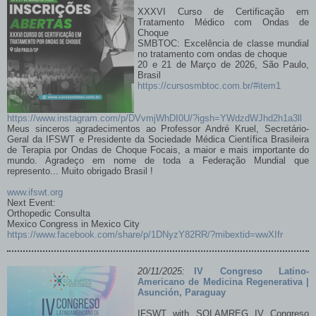
“Sala Virgo Fidelis”
XXXVI Curso de Certificação em
Legione Carabinieri Bologna
Tratamento Médico com Ondas de
Piazza dei Servi 3 - 40125 Bologna
Choque
SMBTOC: Excelência de classe mundial
Leggi tutto...
no tratamento com ondas de choque
20 e 21 de Março de 2026, São Paulo,
CURSO DE CERTIFICAÇÃO EM
Brasil
https://cursosmbtoc.com.br/#item1
TRATAMENTO POR ONDAS DE CHOQUE
https://www.instagram.com/p/DVvmjWhDI0U/?igsh=YWdzdWJhd2h1a3ll
Meus sinceros agradecimentos ao Professor André Kruel, Secretário-
Geral da IFSWT e Presidente da Sociedade Médica Científica Brasileira
de Terapia por Ondas de Choque Focais, a maior e mais importante do
mundo. Agradeço em nome de toda a Federação Mundial que
represento... Muito obrigado Brasil !
www.ifswt.org
Next Event:
Orthopedic Consulta
Mexico Congress in Mexico City
https://www.facebook.com/share/p/1DNyzY82RR/?mibextid=wwXIfr
20/11/2025:
IV Congreso Latino-
Americano de Medicina Regenerativa |
Leggi tutto...
Asunción, Paraguay
International Federation of Shock Wave
IFSWT with SOLAMREG IV Congreso