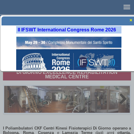
×
II IFSWT International Congress Rome 2026
BOLOGNA
ROMA
COSENZA
LAMEZIA TERME
DI GIORNO EXCELLENCE REHABILITATION
MEDICAL CENTRE
Previous
Next
I Poliambulatori CKF Centri Kinesi Fisioterapici Di Giorno operano a
Bologna, Roma
,
Cosenza
e
Lamezia Terme
dagli ann
i ottanta
,