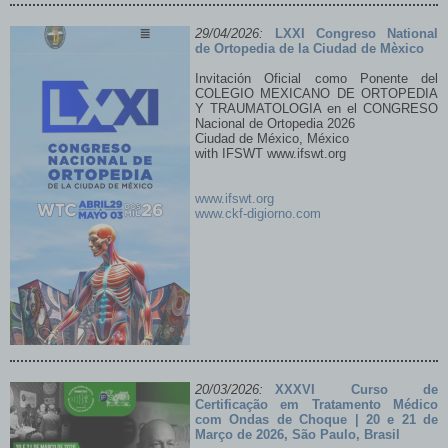
29/04/2026:
LXXI Congreso National
de Ortopedia de la Ciudad de Mèxico
Leggi tutto...
Invitación Oficial como Ponente del
COLEGIO MEXICANO DE ORTOPEDIA
Aspetti medici, chirurgici e medico-legali in
Y TRAUMATOLOGIA en el CONGRESO
Ortopedia dalla Infiltrazione alla Chirurgia
Nacional de Ortopedia 2026
Ciudad de México, México
with IFSWT www.ifswt.org
www.ifswt.org
www.ckf-digiorno.com
20/03/2026:
XXXVI Curso de
Certificação em Tratamento Médico
com Ondas de Choque | 20 e 21 de
BOLOGNA | 4 OTTOBRE 2025
Março de 2026, São Paulo, Brasil