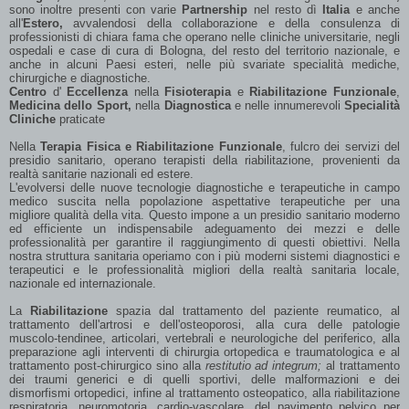
sono inoltre presenti con varie
Partnership
nel resto dì
Italia
e anche
all'
Estero,
avvalendosi della collaborazione e della consulenza di
professionisti di chiara fama che operano nelle cliniche universitarie, negli
ospedali e case di cura di Bologna, del resto del territorio nazionale, e
anche in alcuni Paesi esteri, nelle più svariate specialità mediche,
chirurgiche e diagnostiche.
Centro
d'
Ecc
ellenza
nella
Fisioterapia
e
Riabilitazione Funzionale
,
Medicina dello Sport,
nella
Diagnostica
e nelle innumerevoli
Specialità
Cliniche
praticate
Nella
Terapia Fisica e Riabilitazione Funzionale
, fulcro dei servizi del
presidio sanitario, operano terapisti della riabilitazione, provenienti da
realtà sanitarie nazionali ed estere.
29-30 Maggio 2026
L'evolversi delle nuove tecnologie diagnostiche e terapeutiche in campo
Rome
medico suscita nella popolazione aspettative terapeutiche per una
Complesso Monumentale del Santo Spirito
migliore qualità della vita. Questo impone a un presidio sanitario moderno
ed efficiente un indispensabile adeguamento dei mezzi e delle
Leggi tutto...
professionalità per garantire il raggiungimento di questi obiettivi. Nella
nostra struttura sanitaria operiamo con i più moderni sistemi diagnostici e
terapeutici e le professionalità migliori della realtà sanitaria locale,
1° WORLD CONGRESS OF SHOCKWAVE
nazionale ed internazionale.
TREATMENT
La
Riabilitazione
spazia dal trattamento del paziente reumatico, al
trattamento dell'artrosi e dell'osteoporosi, alla cura delle patologie
muscolo-tendinee, articolari, vertebrali e neurologiche del periferico, alla
preparazione agli interventi di chirurgia ortopedica e traumatologica e al
trattamento post-chirurgico sino alla
restitutio ad integrum;
al trattamento
dei traumi generici e di quelli sportivi, delle malformazioni e dei
dismorfismi ortopedici, infine al trattamento osteopatico, alla riabilitazione
respiratoria, neuromotoria, cardio-vascolare, del pavimento pelvico per