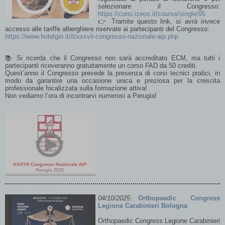
selezionare il Congresso:
https://corsi.izeos.it/course/single/95
👉 Tramite questo link, si avrà invece
accesso alle tariffe alberghiere riservate ai partecipanti del Congresso:
https://www.hotelgio.it/it/xxxvii-congresso-nazionale-aip.php
📚 Si ricorda che il Congresso non sarà accreditato ECM, ma tutti i
partecipanti riceveranno gratuitamente un corso FAD da 50 crediti.
Quest’anno il Congresso prevede la presenza di corsi tecnici pratici, in
modo da garantire una occasione unica e preziosa per la crescita
professionale focalizzata sulla formazione attiva!
Non vediamo l’ora di incontrarvi numerosi a Perugia!
Leggi tutto...
04/10/2025:
Orthopaedic Congress
Lessons learned at the Italian Congress for
Legione Carabinieri Bologna
the Study of Focused Shock Waves (FST)
Orthopaedic Congress Legione Carabinieri