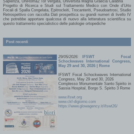
Sapienza, UniRoma2 Tor Vergata, Università Magna Graecia Calabria
Progetto di Ricerca e Studi sul Trattamento Medico con Onde d’Urto
Focali di Spalla Congelata, Epitrocleiti, Trocanteriti, Pseudoartrosi, Studio
Retrospettivo con raccolta Dati prospettica su grandi numeri di livello IV
12-16 Marzo 2025
che potrebbe apportare qualcosa di nuovo alla letteratura scientifica su
Maceió - Alagoas - Brazil
questo trattamento specialistico delle patologie ortopediche
CONGRESSO 2025 | Orthoregen Cursos
Leggi tutto...
Post recenti
Alfonso Di Gorno, M.D. - New President of
IFSWT
29/05/2026:
IFSWT Focal
Schockwaves International Congress,
May 29 and 30, 2026 | Rome
IFSWT Focal Schockwaves International
Congress, May 29 and 30, 2026
Complesso Monumentale Santo Spirito in
Sassia Hospital, Borgo S. Spirito 3 Rome
www.ifswt.org
www.ckf-digiorno.com
https://www.glowagency.it/ifswt26/