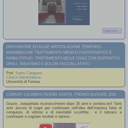
Leggi tutto...
DISFUNZIONE ED ALGIE ARTICOLAZIONE TEMPORO-
MANDIBOLARE TRATTAMENTO MEDICO FISIOTERAPICO E
RIABILITATIVO, TRATTAMENTO DELLE OSAS CON DISPOSITIVI
ORALI, BRUXISMO E DOLORI FACCIALI ATIPICI
Prof.
Santo Catapano
Clinica Odontoiatrica
Università di Ferrara
CONFAPI CALABRIA FILIERA SANITÀ, PREMIO ALVEARE 2020
Grazie...inaspettato riconoscimento dopo 35 anni e sembra ieri! Tanti
anni ancora di sogni per continuare nell’idea dell’impresa fatta di
conquiste, di vittorie e di inevitabili sconfitte... e il rialzarsi e
continuare a sognare risultati e riprese...