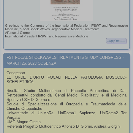
Greetings to the Congress of the International Federation IFSWT and Regenerative
Medicine, ''Focal Shock Waves Regenerative Medical Treatment''
Alfonso di Giorno
International President IFSWT and Regenerative Medicine
Leggi tutto...
FST FOCAL SHOCKWAVES TREATMENTS STUDY CONGRESS -
MARCH 25, 2023 COSENZA
Congresso
LE ONDE D’URTO FOCALI NELLA PATOLOGIA MUSCOLO-
SCHELETRICA
Risultati Studio Multicentrico di Raccolta Prospettica di Dati
Retrospettivi condotto dai Centri Medici Riabilitativi e di Medicina
Sportiva CKF Di Giorno e
Scuole di Specializzazione di Ortopedia e Traumatologia delle
Cliniche Ortopediche
Universitarie di UniMoRe, UniRoma1 Sapienza, UniRoma2 Tor
Vergata
UMG Magna Grecia
Referenti Progetto Multicentrico Alfonso Di Giorno, Andrea Giorgini