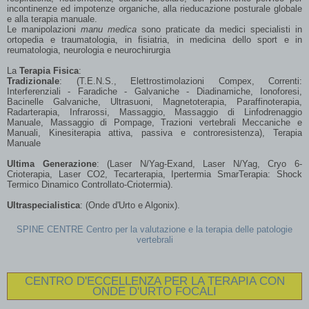
incontinenze ed impotenze organiche, alla rieducazione posturale globale
e alla terapia manuale.
Le manipolazioni
manu medica
sono praticate da medici specialisti in
ortopedia e traumatologia, in fisiatria, in medicina dello sport e in
reumatologia, neurologia e neurochirurgia
La
Terapia Fisica
:
Tradizionale
: (T.E.N.S., Elettrostimolazioni Compex, Correnti:
Interferenziali - Faradiche - Galvaniche - Diadinamiche, Ionoforesi,
Bacinelle Galvaniche, Ultrasuoni, Magnetoterapia, Paraffinoterapia,
Radarterapia, Infrarossi, Massaggio, Massaggio di Linfodrenaggio
Leggi tutto...
Manuale, Massaggio di Pompage, Trazioni vertebrali Meccaniche e
Manuali, Kinesiterapia attiva, passiva e controresistenza), Terapia
Manuale
45th SICOT Orthopaedic World Congress,
Madrid (3–5 September 2025)
Ultima Generazione
: (Laser N/Yag-Exand, Laser N/Yag, Cryo 6-
Crioterapia, Laser CO2, Tecarterapia, Ipertermia SmarTerapia: Shock
Termico Dinamico Controllato-Criotermia).
Ultraspecialistica
: (Onde d'Urto e Algonix).
SPINE CENTRE Centro per la valutazione e la terapia delle patologie
vertebrali
CENTRO D'ECCELLENZA PER LA TERAPIA CON
ONDE D'URTO FOCALI