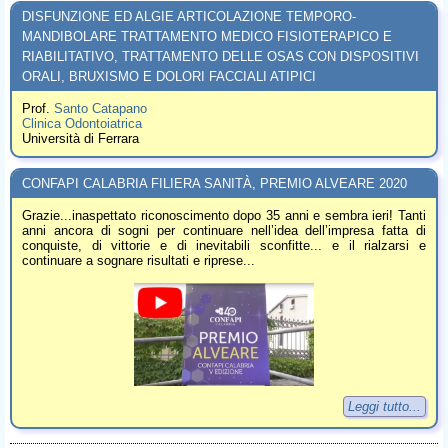
DISFUNZIONE ED ALGIE ARTICOLAZIONE TEMPORO-
MANDIBOLARE TRATTAMENTO MEDICO FISIOTERAPICO E
RIABILITATIVO, TRATTAMENTO DELLE OSAS CON DISPOSITIVI
ORALI, BRUXISMO E DOLORI FACCIALI ATIPICI
Prof.
Santo Catapano
Clinica Odontoiatrica
Università di Ferrara
CONFAPI CALABRIA FILIERA SANITÀ, PREMIO ALVEARE 2020
Grazie...inaspettato riconoscimento dopo 35 anni e sembra ieri! Tanti
anni ancora di sogni per continuare nell’idea dell’impresa fatta di
conquiste, di vittorie e di inevitabili sconfitte... e il rialzarsi e
continuare a sognare risultati e riprese...
Leggi tutto...