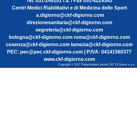
Tel. 051-249101 r.a. / Fax 051-4229343
Centri Medici Riabilitativi e di Medicina dello Sport
a.digiorno@ckf-digiorno.com
direzionesanitaria@ckf-digiorno.com
segreteria@ckf-digiorno.com
bologna@ckf-digiorno.com
roma@ckf-digiorno.com
cosenza@ckf-digiorno.com
lamezia@ckf-digiorno.com
PEC:
pec@pec.ckf-digiorno.com
|
P.IVA: 04141560377
www.ckf-digiorno.com
Copyright © 2017 Poliambulatori privati CKF Di Giorno s.a.s.