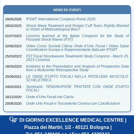
NEWS ED EVENTI
IFSWT: International Congress Rome 2026
29/05/2026:
Shock Wave Treatment and Rotator Cuff Tears: Rightly Blamed
28/02/2025:
or Victim of Methodological Bias?
Lessons learned at the Italian Congress for the Study of
01/07/2023:
Focused Shock Waves (FST)
Video Corso Società Cilena Onde d’Urto Focali / Video Saluti
02/06/2023:
Coordinatore Europa e Rappresentante Italia per IFSWT
FST Focal Shockwaves Treatments Study Congress - March 25,
25/03/2023:
2023 Cosenza
Invitation to the Presentation and Analysis of Prospective Data
18/03/2023:
from a Multicenter Retrospective Study
LE ONDE D’URTO FOCALI NELLA PATOLOGIA MUSCOLO-
25/09/2021:
SCHELETRICA
Seminario: TENDINOPATIE TRATTATE CON ONDE D'URTO
24/02/2021:
FOCALI
Onde d’Urto Focali nel Calcio
18/12/2020:
Onde Urto Focali e Trocanterite Cronica con Calcificazioni
20/08/2020:
DI GIORNO EXCELLENCE MEDICAL CENTRE
|
Piazza dei Martiri, 1/2 - 40121 Bologna
|