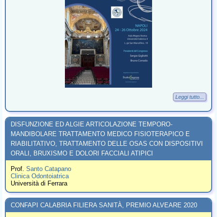
Leggi tutto...
DISFUNZIONE ED ALGIE ARTICOLAZIONE TEMPORO-
MANDIBOLARE TRATTAMENTO MEDICO FISIOTERAPICO E
RIABILITATIVO, TRATTAMENTO DELLE OSAS CON DISPOSITIVI
ORALI, BRUXISMO E DOLORI FACCIALI ATIPICI
Prof.
Santo Catapano
Clinica Odontoiatrica
Università di Ferrara
CONFAPI CALABRIA FILIERA SANITÀ, PREMIO ALVEARE 2020