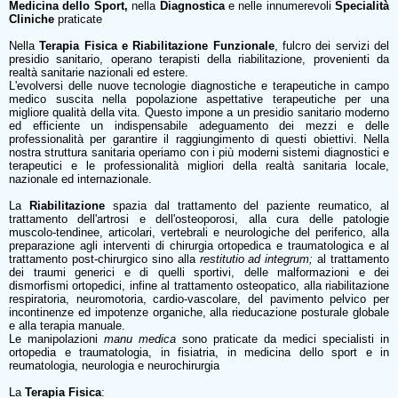
Medicina dello Sport,
nella
Diagnostica
e nelle innumerevoli
Specialità
Cliniche
praticate
Nella
Terapia Fisica e Riabilitazione Funzionale
, fulcro dei servizi del
presidio sanitario, operano terapisti della riabilitazione, provenienti da
realtà sanitarie nazionali ed estere.
L'evolversi delle nuove tecnologie diagnostiche e terapeutiche in campo
medico suscita nella popolazione aspettative terapeutiche per una
migliore qualità della vita. Questo impone a un presidio sanitario moderno
ed efficiente un indispensabile adeguamento dei mezzi e delle
professionalità per garantire il raggiungimento di questi obiettivi. Nella
nostra struttura sanitaria operiamo con i più moderni sistemi diagnostici e
terapeutici e le professionalità migliori della realtà sanitaria locale,
nazionale ed internazionale.
La
Riabilitazione
spazia dal trattamento del paziente reumatico, al
trattamento dell'artrosi e dell'osteoporosi, alla cura delle patologie
muscolo-tendinee, articolari, vertebrali e neurologiche del periferico, alla
preparazione agli interventi di chirurgia ortopedica e traumatologica e al
trattamento post-chirurgico sino alla
restitutio ad integrum;
al trattamento
dei traumi generici e di quelli sportivi, delle malformazioni e dei
dismorfismi ortopedici, infine al trattamento osteopatico, alla riabilitazione
respiratoria, neuromotoria, cardio-vascolare, del pavimento pelvico per
incontinenze ed impotenze organiche, alla rieducazione posturale globale
e alla terapia manuale.
Le manipolazioni
manu medica
sono praticate da medici specialisti in
ortopedia e traumatologia, in fisiatria, in medicina dello sport e in
reumatologia, neurologia e neurochirurgia
La
Terapia Fisica
: