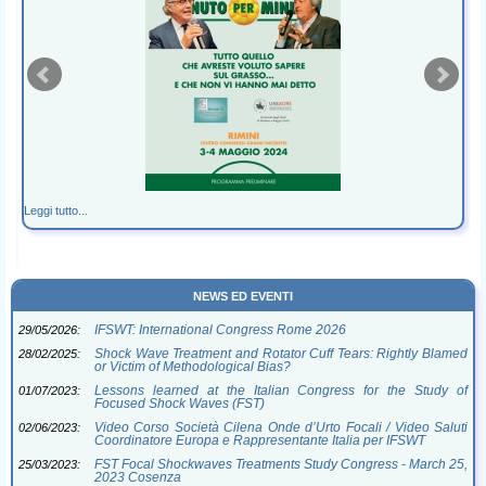
NEWS ED EVENTI
IFSWT: International Congress Rome 2026
29/05/2026:
Shock Wave Treatment and Rotator Cuff Tears: Rightly Blamed
28/02/2025:
or Victim of Methodological Bias?
Lessons learned at the Italian Congress for the Study of
01/07/2023:
Focused Shock Waves (FST)
Video Corso Società Cilena Onde d’Urto Focali / Video Saluti
02/06/2023:
Coordinatore Europa e Rappresentante Italia per IFSWT
FST Focal Shockwaves Treatments Study Congress - March 25,
25/03/2023:
2023 Cosenza