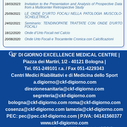
Invitation to the Presentation and Analysis of Prospective Data
18/03/2023:
from a Multicenter Retrospective Study
LE ONDE D’URTO FOCALI NELLA PATOLOGIA MUSCOLO-
25/09/2021:
SCHELETRICA
Seminario: TENDINOPATIE TRATTATE CON ONDE D'URTO
24/02/2021:
FOCALI
Onde d’Urto Focali nel Calcio
18/12/2020:
Onde Urto Focali e Trocanterite Cronica con Calcificazioni
20/08/2020:
DI GIORNO EXCELLENCE MEDICAL CENTRE
|
Piazza dei Martiri, 1/2 - 40121 Bologna
|
Tel. 051-249101 r.a. / Fax 051-4229343
Centri Medici Riabilitativi e di Medicina dello Sport
a.digiorno@ckf-digiorno.com
direzionesanitaria@ckf-digiorno.com
segreteria@ckf-digiorno.com
bologna@ckf-digiorno.com
roma@ckf-digiorno.com
cosenza@ckf-digiorno.com
lamezia@ckf-digiorno.com
PEC:
pec@pec.ckf-digiorno.com
|
P.IVA: 04141560377
www.ckf-digiorno.com