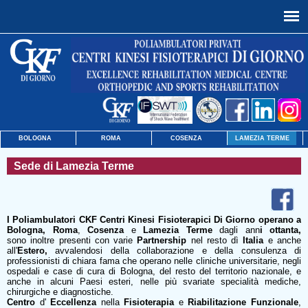
BOLOGNA
ROMA
COSENZA
LAMEZIA TERME
Sede di Lamezia Terme
I Poliambulatori CKF Centri Kinesi Fisioterapici Di Giorno operano a
Bologna, Roma
,
Cosenza
e
Lamezia Terme
dagli ann
i ottanta
,
sono inoltre presenti con varie
Partnership
nel resto dì
Italia
e anche
all'
Estero,
avvalendosi della collaborazione e della consulenza di
professionisti di chiara fama che operano nelle cliniche universitarie, negli
ospedali e case di cura di Bologna, del resto del territorio nazionale, e
anche in alcuni Paesi esteri, nelle più svariate specialità mediche,
chirurgiche e diagnostiche.
Centro
d'
Ecc
ellenza
nella
Fisioterapia
e
Riabilitazione Funzionale
,