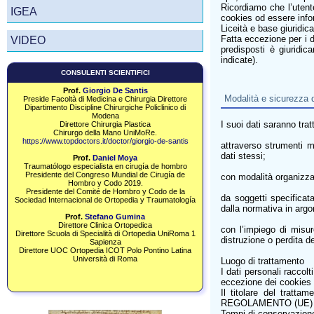
Ricordiamo che l’utente
IGEA
cookies od essere infor
Liceità e base giuridic
Fatta eccezione per i da
VIDEO
predisposti è giuridic
indicate).
CONSULENTI SCIENTIFICI
Prof.
Giorgio De Santis
Modalità e sicurezza 
Preside Facoltà di Medicina e Chirurgia Direttore
Dipartimento Discipline Chirurgiche Policlinico di
Modena
I suoi dati saranno tratt
Direttore Chirurgia Plastica
Chirurgo della Mano UniMoRe.
https://www.topdoctors.it/doctor/giorgio-de-santis
attraverso strumenti ma
dati stessi;
Prof.
Daniel Moya
Traumatólogo especialista en cirugía de hombro
Presidente del Congreso Mundial de Cirugía de
con modalità organizzat
Hombro y Codo 2019.​
Presidente del Comité de Hombro y Codo de la
da soggetti specificata
Sociedad Internacional de Ortopedia y Traumatología
dalla normativa in arg
Prof.
Stefano Gumina
Direttore Clinica Ortopedica
con l’impiego di misur
Direttore Scuola di Specialità di Ortopedia UniRoma 1
distruzione o perdita de
Sapienza
Direttore UOC Ortopedia ICOT Polo Pontino Latina
Università di Roma
Luogo di trattamento
I dati personali raccol
eccezione dei cookies c
Il titolare del tratt
REGOLAMENTO (UE) 2016
Tempi di conservazion