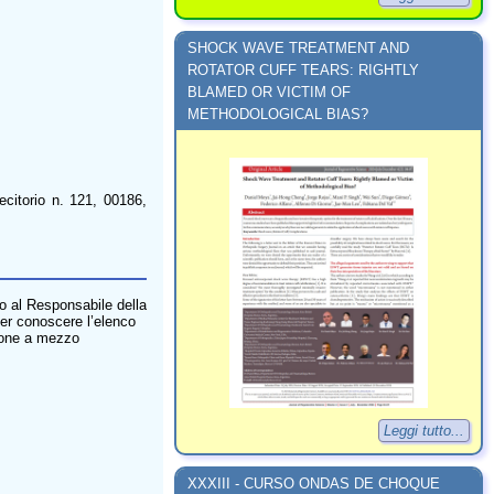
SHOCK WAVE TREATMENT AND
ROTATOR CUFF TEARS: RIGHTLY
BLAMED OR VICTIM OF
METHODOLOGICAL BIAS?
tecitorio n. 121, 00186,
e/o al Responsabile della
per conoscere l’elenco
zione a mezzo
Leggi tutto...
XXXIII - CURSO ONDAS DE CHOQUE