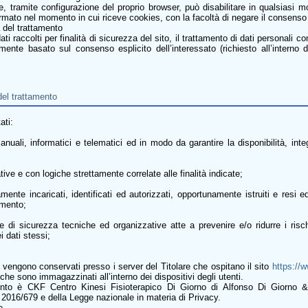
, tramite configurazione del proprio browser, può disabilitare in qualsiasi m
mato nel momento in cui riceve cookies, con la facoltà di negare il consenso a
a del trattamento
ti raccolti per finalità di sicurezza del sito, il trattamento di dati personali co
amente basato sul consenso esplicito dell’interessato (richiesto all’interno
del trattamento
ati:
nuali, informatici e telematici ed in modo da garantire la disponibilità, inte
ive e con logiche strettamente correlate alle finalità indicate;
mente incaricati, identificati ed autorizzati, opportunamente istruiti e resi ed
omento;
e di sicurezza tecniche ed organizzative atte a prevenire e/o ridurre i risch
i dati stessi;
ti vengono conservati presso i server del Titolare che ospitano il sito
https://
he sono immagazzinati all’interno dei dispositivi degli utenti.
amento è CKF Centro Kinesi Fisioterapico Di Giorno di Alfonso Di Giorno 
/679 e della Legge nazionale in materia di Privacy.
e