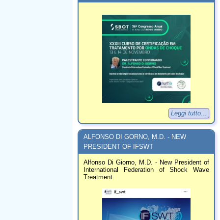
Leggi tutto...
ALFONSO DI GORNO, M.D. - NEW
PRESIDENT OF IFSWT
Alfonso Di Giorno, M.D. - New President of
International Federation of Shock Wave
Treatment