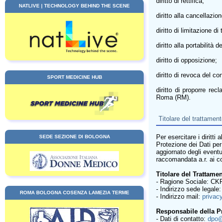
diritto di rettifica;
NATLIVE | TECHNOLOGY BEHIND THE SCENE
diritto alla cancellazion
diritto di limitazione di
diritto alla portabilità de
diritto di opposizione;
diritto di revoca del c
SPORT MEDICINE HUB
diritto di proporre rec
Roma (RM).
Titolare del trattamen
Per esercitare i diritti
SEDE SEZIONE DI BOLOGNA
Protezione dei Dati per
aggiornato degli event
raccomandata a.r. ai con
Titolare del Trattamen
- Ragione Sociale: CKF
- Indirizzo sede legale
ROMA BOLOGNA COSENZA LAMEZIA TERME
- Indirizzo mail:
privac
Responsabile della Pr
- Dati di contatto:
dpo@