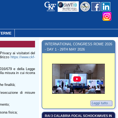
TERME
INTERNATIONAL CONGRESS ROME 2026
- DAY 1 - 29TH MAY 2026
ivacy ai visitatori del
ndirizzo
https://www.ckf-
016/679 e della Legge
lla misura in cui ricorra
e finalità;
l’esecuzione di misure
Leggi tutto...
amento;
rsona fisica;
RAI 3 CALABRIA FOCAL SCHOCKWAVES IN