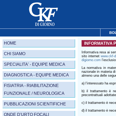
BO
HOME
INFORMATIVA 
Informativa resa ai se
CHI SIAMO
sito internet
www.ckf-d
digiorno.com
l’esclusio
SPECIALITA' - EQUIPE MEDICA
La normativa in mate
nazionale in materia di 
DIAGNOSTICA - EQUIPE MEDICA
almeno una delle seguent
a) l’interessato ha espr
FISIATRIA - RIABILITAZIONE
b) il trattamento è n
FUNZIONALE / NEUROLOGICA
precontrattuali adottate
c) il trattamento è nec
PUBBLICAZIONI SCIENTIFICHE
d) il trattamento è nece
ONDE D'URTO FOCALI