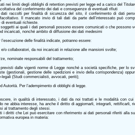
ati nei limiti degli obblighi di retention previsti per legge ed a carico del Titolar
acoltativa del conferimento dei dati e conseguenze di eventuali rifiuti
dati raccolti per finalità di sicurezza del sito, il conferimento di dati pers
facoltativo. Il mancato invio di tali dati da parte dell’interessato può co
di eventuali richieste.
i soggetti ai quali i dati personali possono essere comunicati o che possono 
 od incaricati, nonché ambito di diffusione dei dati medesimi
 l’esecuzione delle finalità indicate, potranno essere:
i e/o collaboratori, da noi incaricati in relazione alle mansioni svolte;
terze, nominate responsabili del trattamento;
 previsti dalle vigenti norme di Legge nonché a società specifiche, per lo sv
este (gestionali, gestione delle spedizioni e invio della corrispondenza) oppu
legali (Studi commercialisti, avvocati, periti);
d Autorità. Per l’adempimento di obblighi di legge.
noscere, in qualità di interessato, i dati da noi trattati e le modalità con c
do ne abbia interesse, ha anche il diritto di aggiornarli, integrarli, rettificarli, 
i al trattamento degli stessi.
 i diritti che Lei può esercitare con riferimento ai dati personali riferiti alla 
normativa europea in materia: