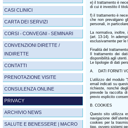
e) il trattamento è nec
di cui è investito il tit
CASI CLINICI
f) il trattamento è nece
che non prevalgano gli 
CARTA DEI SERVIZI
personali, in particolar
La normativa, inoltre, 
CORSI - CONVEGNI - SEMINARI
(art. 13-14). In ademp
esclusivamente per le f
CONVENZIONI DIRETTE /
Finalità del trattamento 
INDIRETTE
Il trattamento dei dat
disponibilità agli utenti.
Le tipologie di dati per
CONTATTI
A. DATI FORNITI 
PRENOTAZIONE VISITE
L’utilizzo del modulo “
email indicati su quest
richieste, nonché degli
CONSULENZA ONLINE
prevede la raccolta di
previo esplicito conse
PRIVACY
B. COOKIES
ARCHIVIO NEWS
Questo sito utilizza e
navigazione dell’utent
cookies per la trasmis
SALUTE E BENESSERE | MACRO
tipo, ovvero sistemi per