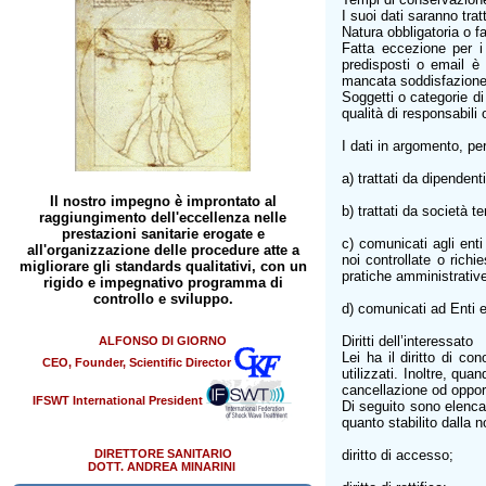
I suoi dati saranno tratt
Natura obbligatoria o f
Fatta eccezione per i 
predisposti o email è 
mancata soddisfazione 
Soggetti o categorie d
qualità di responsabili
I dati in argomento, per
a) trattati da dipendent
Il nostro impegno è improntato al
b) trattati da società 
raggiungimento dell'eccellenza nelle
prestazioni sanitarie erogate e
c) comunicati agli enti
all'organizzazione delle procedure atte a
noi controllate o richi
migliorare gli standards qualitativi, con un
pratiche amministrative-
rigido e impegnativo programma di
controllo e sviluppo.
d) comunicati ad Enti e
Diritti dell’interessato
ALFONSO DI GIORNO
Lei ha il diritto di co
CEO, Founder, Scientific Director
utilizzati. Inoltre, quan
cancellazione od oppors
IFSWT International President
Di seguito sono elencati
quanto stabilito dalla 
DIRETTORE SANITARIO
diritto di accesso;
DOTT. ANDREA MINARINI