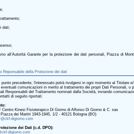
e;
 trattamento;
i dati;
onsenso;
lamo all’Autorità Garante per la protezione dei dati personali, Piazza di Mon
to Reponsabile della Protezione dei dati
 al punto precedente, l'interessato potrà rivolgersi in ogni momento al Titolare 
 eventuali comunicazioni in merito al trattamento dei propri Dati Personali, o 
uali Responsabili del Trattamento nominati dalla Società, inviando comunica
tatti di seguito riportati:
to:
 Centro Kinesi Fisioterapico Di Giorno di Alfonso Di Giorno & C. sas
: Piazza dei Martiri 1943-1945, 1/2 - 40121 Bologna (BO)
y@ckf-digiorno.com
otezione dei Dati (c.d. DPO):
ckf-digiorno.com