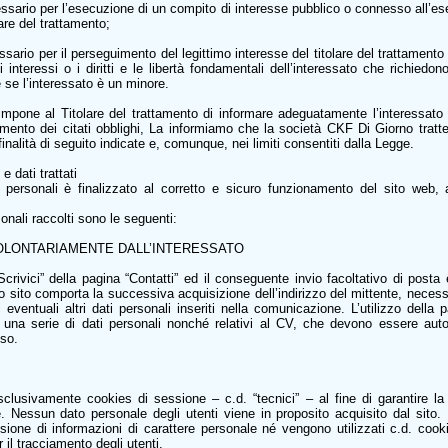
essario per l’esecuzione di un compito di interesse pubblico o connesso all’eser
olare del trattamento;
ssario per il perseguimento del legittimo interesse del titolare del trattamento
interessi o i diritti e le libertà fondamentali dell’interessato che richiedon
e se l’interessato è un minore.
impone al Titolare del trattamento di informare adeguatamente l’interessato c
imento dei citati obblighi, La informiamo che la società CKF Di Giorno tratter
inalità di seguito indicate e, comunque, nei limiti consentiti dalla Legge.
e dati trattati
i personali è finalizzato al corretto e sicuro funzionamento del sito web, a
sonali raccolti sono le seguenti:
VOLONTARIAMENTE DALL’INTERESSATO
Scrivici” della pagina “Contatti” ed il conseguente invio facoltativo di posta el
o sito comporta la successiva acquisizione dell’indirizzo del mittente, necess
 eventuali altri dati personali inseriti nella comunicazione. L’utilizzo della
 una serie di dati personali nonché relativi al CV, che devono essere autor
nso.
sclusivamente cookies di sessione – c.d. “tecnici” – al fine di garantire la
e. Nessun dato personale degli utenti viene in proposito acquisito dal sito.
sione di informazioni di carattere personale né vengono utilizzati c.d. cooki
 il tracciamento degli utenti.