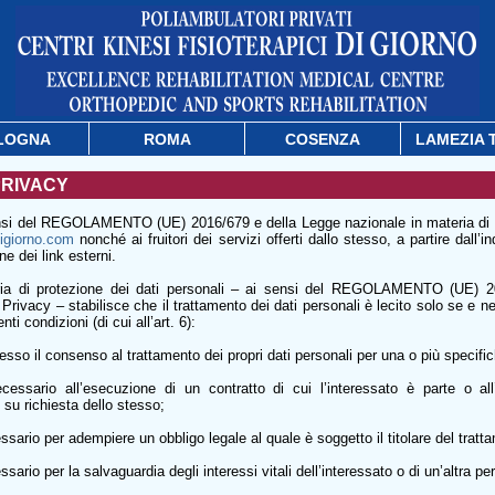
LOGNA
ROMA
COSENZA
LAMEZIA 
PRIVACY
nsi del REGOLAMENTO (UE) 2016/679 e della Legge nazionale in materia di Pr
igiorno.com
nonché ai fruitori dei servizi offerti dallo stesso, a partire dall’i
ne dei link esterni.
ria di protezione dei dati personali – ai sensi del REGOLAMENTO (UE) 2
Privacy – stabilisce che il trattamento dei dati personali è lecito solo se e ne
i condizioni (di cui all’art. 6):
esso il consenso al trattamento dei propri dati personali per una o più specifich
ecessario all’esecuzione di un contratto di cui l’interessato è parte o al
 su richiesta dello stesso;
essario per adempiere un obbligo legale al quale è soggetto il titolare del tratt
ssario per la salvaguardia degli interessi vitali dell’interessato o di un’altra pe