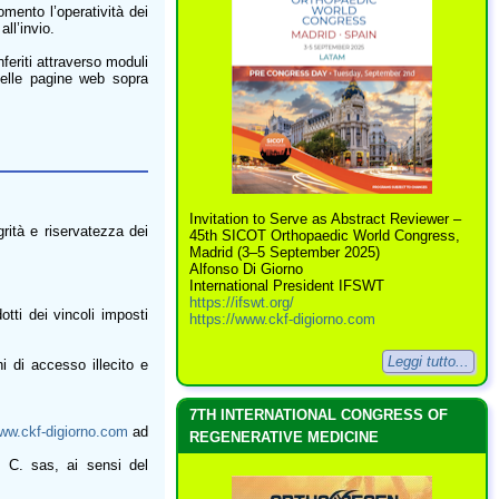
omento l’operatività dei
ll’invio.
nferiti attraverso moduli
 delle pagine web sopra
Invitation to Serve as Abstract Reviewer –
grità e riservatezza dei
45th SICOT Orthopaedic World Congress,
Madrid (3–5 September 2025)
Alfonso Di Giorno
International President IFSWT
https://ifswt.org/
otti dei vincoli imposti
https://www.ckf-digiorno.com
Leggi tutto...
i di accesso illecito e
7TH INTERNATIONAL CONGRESS OF
www.ckf-digiorno.com
ad
REGENERATIVE MEDICINE
& C. sas, ai sensi del