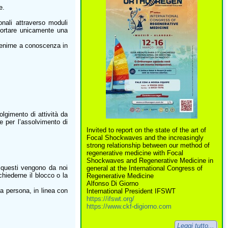
e.
onali attraverso moduli
mportare unicamente una
venirne a conoscenza in
olgimento di attività da
re per l’assolvimento di
Invited to report on the state of the art of
Focal Shockwaves and the increasingly
strong relationship between our method of
regenerative medicine with Focal
Shockwaves and Regenerative Medicine in
ui questi vengono da noi
general at the International Congress of
richiederne il blocco o la
Regenerative Medicine
Alfonso Di Giorno
sua persona, in linea con
International President IFSWT
https://ifswt.org/
https://www.ckf-digiorno.com
Leggi tutto...