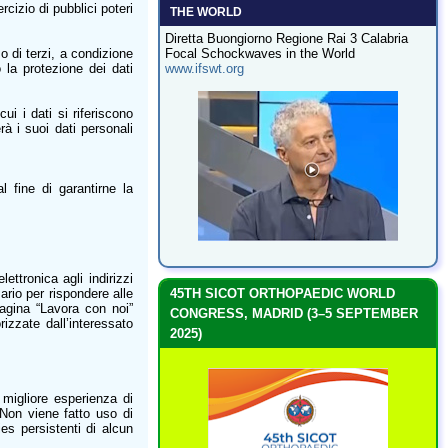
cizio di pubblici poteri
THE WORLD
Diretta Buongiorno Regione Rai 3 Calabria
 o di terzi, a condizione
Focal Schockwaves in the World
o la protezione dei dati
www.ifswt.org
ui i dati si riferiscono
à i suoi dati personali
l fine di garantirne la
ettronica agli indirizzi
ario per rispondere alle
45TH SICOT ORTHOPAEDIC WORLD
 pagina “Lavora con noi”
CONGRESS, MADRID (3–5 SEPTEMBER
izzate dall’interessato
2025)
 migliore esperienza di
 Non viene fatto uso di
es persistenti di alcun