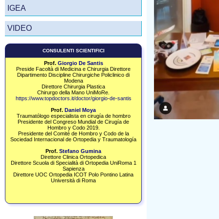
IGEA
VIDEO
CONSULENTI SCIENTIFICI
Prof.
Giorgio De Santis
Preside Facoltà di Medicina e Chirurgia Direttore
Dipartimento Discipline Chirurgiche Policlinico di
Modena
Direttore Chirurgia Plastica
Chirurgo della Mano UniMoRe.
https://www.topdoctors.it/doctor/giorgio-de-santis
Prof.
Daniel Moya
Traumatólogo especialista en cirugía de hombro
Presidente del Congreso Mundial de Cirugía de
Hombro y Codo 2019.​
Presidente del Comité de Hombro y Codo de la
Sociedad Internacional de Ortopedia y Traumatología
Prof.
Stefano Gumina
Direttore Clinica Ortopedica
Direttore Scuola di Specialità di Ortopedia UniRoma 1
Sapienza
Direttore UOC Ortopedia ICOT Polo Pontino Latina
Università di Roma