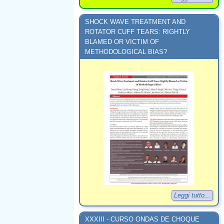
SHOCK WAVE TREATMENT AND
ROTATOR CUFF TEARS: RIGHTLY
BLAMED OR VICTIM OF
METHODOLOGICAL BIAS?
Leggi tutto...
XXXIII - CURSO ONDAS DE CHOQUE