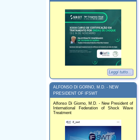
Leggi tutto...
ALFONSO DI GORNO, M.D. - NEW
PRESIDENT OF IFSWT
Alfonso Di Giorno, M.D. - New President of
International Federation of Shock Wave
Treatment