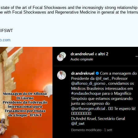
he state of the art of Focal Shockwaves and the increasingly strong relationsh
ne with Focal Shockwaves and Regenerative Medicine in general at the Intern
t IFSWT
no.com