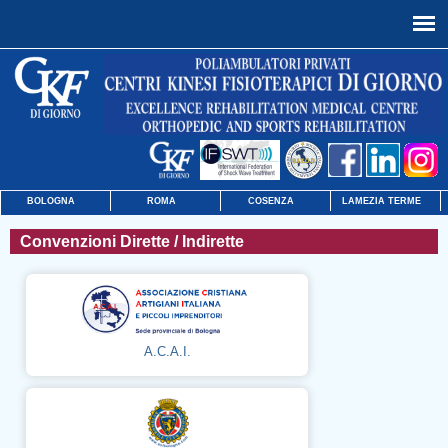
BOLOGNA
ROMA
COSENZA
LAMEZIA TERME
Convenzioni Dirette / Indirette
A.C.A.I.